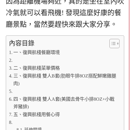
因為距離機場夠近，真的是坐在室內吹
冷氣就可以看飛機! 發現這麼好康的餐
廳景點，當然要趕快來跟大家分享。
內容目錄
一、復興航棧餐廳環境
二、復興航棧菜單價格
三、復興航棧 雙人B套(肋眼牛排8OZ搭配鮮嫩雞腿
肉)
四、復興航棧 雙人A套(美國去骨牛小排8OZ+小戰
斧豬排)
五、復興航棧用餐心得
延伸閱讀