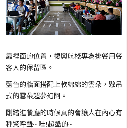
靠裡面的位置，復興航棧專為排餐用餐
客人的保留區。
藍色的牆面搭配上軟綿綿的雲朵，懸吊
式的雲朵超夢幻阿。
剛踏進餐廳的時候真的會讓人在內心有
種驚呼聲~ 哇!超酷的~