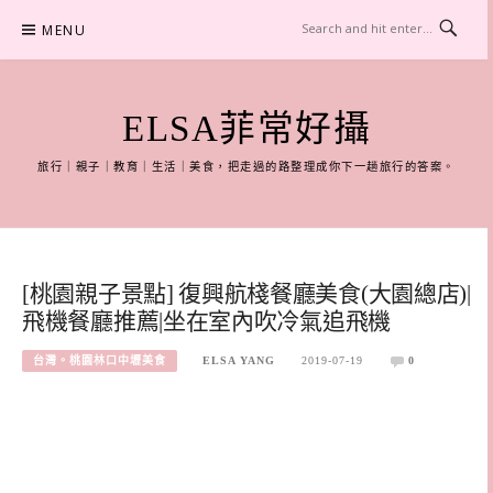
Skip
MENU
to
content
ELSA菲常好攝
旅行｜親子｜教育｜生活｜美食，把走過的路整理成你下一趟旅行的答案。
[桃園親子景點] 復興航棧餐廳美食(大園總店)|
飛機餐廳推薦|坐在室內吹冷氣追飛機
台灣。桃園林口中壢美食
ELSA YANG
2019-07-19
0