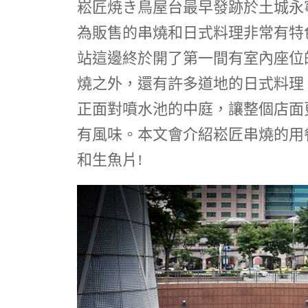
崧匠焼き鳥屋台最早發跡於土城永
為販售的串燒和日式料理非常有特
站這邊終於開了第一間有室內座位
燒之外，還有許多道地的日式料理
正面對噴水池的中庭，讓整個店面
有風味。本文會介紹崧匠串燒的用
和生魚片!