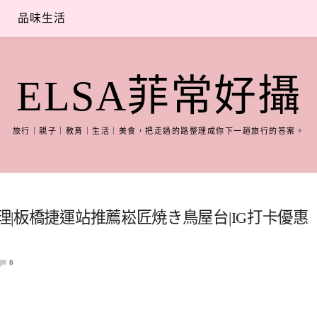
品味生活
ELSA菲常好攝
旅行｜親子｜教育｜生活｜美食，把走過的路整理成你下一趟旅行的答案。
料理|板橋捷運站推薦崧匠焼き鳥屋台|IG打卡優惠
0