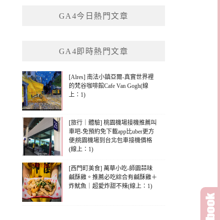
鍵
GA4今日熱門文章
字:
GA4即時熱門文章
[Alres] 南法小鎮亞爾-真實世界裡
的梵谷咖啡館Cafe Van Gogh(線
上：1)
[旅行｜體驗] 桃園機場接機推薦叫
車吧-免預約免下載app比uber更方
便|桃園機場到台北包車接機價格
(線上：1)
[西門町美食] 萬華小吃-師園蒜味
鹹酥雞。推薦必吃綜合有鹹酥雞＋
炸魷魚｜超愛炸甜不辣(線上：1)