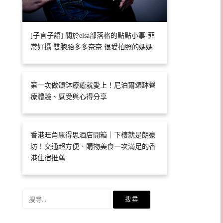
[子言子語] 關於elsa部落格的點點小事-菲
常好攝 雙胞胎多多奈奈 很愛拍照的媽媽
第一次做頌缽療癒就愛上！尼泊爾頌缽聲
療體驗、感受與心得分享
香港旺角康得思酒店開箱｜下樓就是朗豪
坊！交通超方便、購物美食一次滿足的香
港住宿推薦
搜
尋
關