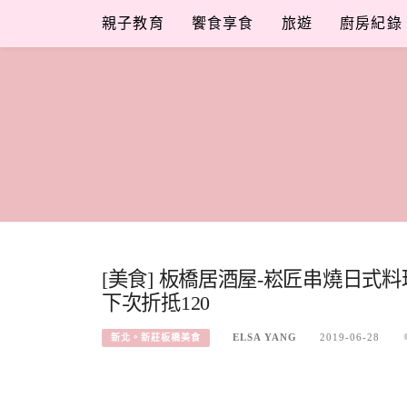
Skip
親子教育
饗食享食
旅遊
廚房紀錄
to
content
[美食] 板橋居酒屋-崧匠串燒日式
下次折抵120
ELSA YANG
2019-06-28
新北。新莊板橋美食