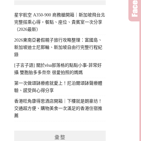
星宇航空 A350-900 商務艙開箱｜新加坡飛台北
完整搭乘心得，餐點、座位、貴賓室一次分享
（2026最新）
2026東南亞暑假親子旅行攻略整理：富國島、
新加坡迪士尼郵輪、新加坡自由行完整行程紀
錄
[子言子語] 關於elsa部落格的點點小事-菲常好
攝 雙胞胎多多奈奈 很愛拍照的媽媽
第一次做頌缽療癒就愛上！尼泊爾頌缽聲療體
驗、感受與心得分享
香港旺角康得思酒店開箱｜下樓就是朗豪坊！
交通超方便、購物美食一次滿足的香港住宿推
薦
彙整