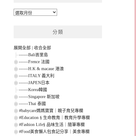
彙
整
分類
展開全部
|
收合全部
------Bali峇里島
------Frence 法國
------H.K & macaue 港澳
------ITALY 義大利
------JAPEN日本
------Korea韓國
------Singapore 新加坡
------Thai 泰國
#babycare媽媽寶寶｜親子育兒專欄
#Education § 生命教育｜教育升學專欄
#Fashion Life§ 品味生活｜隨筆專欄
#Food美食懶人包食記分享｜美食專欄