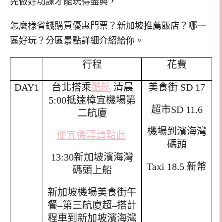
先做好功課才能玩得盡興，
怎麼樣省錢購買優惠門票？新加坡推薦飯店？哪一
區好玩？分區景點詳細介紹給你。
行程
花費
DAY1
台北搭乘
酷航
清晨
美食街
SD 17
5:00
抵達樟宜機場第
超市
SD 11.6
二航廈
機場到濱海灣
便宜機票請點此
碼頭
13:30
新加坡濱海灣
Taxi 18.5
新幣
碼頭上船
新加坡機場美食街午
餐
–
第三航廈超
–
搭計
程車到新加坡濱海灣