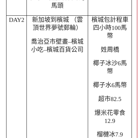
馬頭
DAY2
新加坡到檳城
（雲
檳城包計程車
頂世界夢號郵輪）
四小時
100
馬
幣
喬治亞市壁畫
–
檳城
小吃
–
檳城百貨公司
姓周橋
椰子冰沙
6
馬
幣
椰子水
6
馬幣
超市
82.5
爆米花零食
12.9
榴槤冰
7.9