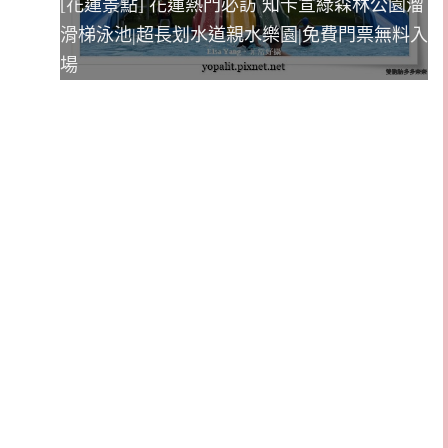
[花蓮景點] 花蓮熱門必訪 知卡宣綠森林公園溜
滑梯泳池|超長划水道親水樂園|免費門票無料入
場