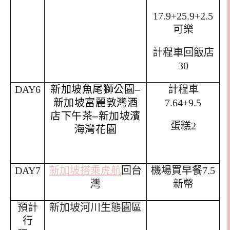
17.9+25.9+2.5
可樂
計程車回飯店
30
DAY6
新加坡魚尾獅公園
–
計程車
新加坡富麗敦灣酒
7.64+9.5
店下午茶
–
新加坡濱
蛋糕
2
海灣花園
DAY7
新加坡搭乘虎航
回台
機場買早餐
7.5
灣
新幣
預計
新加坡河川生態園區
行