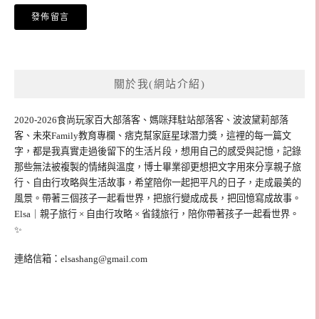
關於我(網站介紹)
2020-2026食尚玩家百大部落客、媽咪拜駐站部落客、波波黛莉部落
客、未來Family教育專欄、痞克幫家庭星球潛力獎，這裡的每一篇文
字，都是我真實走過後留下的生活片段，想用自己的感受與記憶，記錄
那些無法被複製的情緒與溫度，博士畢業卻更想把文字用來分享親子旅
行、自由行攻略與生活故事，希望陪你一起把平凡的日子，走成最美的
風景。帶著三個孩子一起看世界，把旅行變成成長，把回憶寫成故事。
Elsa｜親子旅行 × 自由行攻略 × 省錢旅行，陪你帶著孩子一起看世界。
✨
連絡信箱：
elsashang@gmail.com