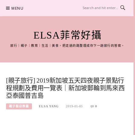
Skip
MENU
to
content
ELSA菲常好攝
旅行｜親子｜教育｜生活｜美食，把走過的路整理成你下一趟旅行的答案。
[親子旅行] 2019新加坡五天四夜親子景點行
程規劃及費用一覽表｜新加坡郵輪到馬來西
亞泰國普吉島
親子飯店推薦
ELSA YANG
2019-01-05
0