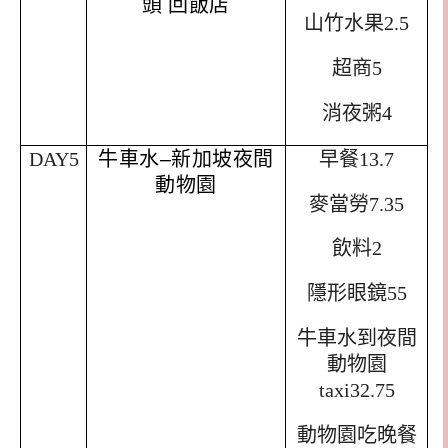
頭
回飯店
山竹水果
2.5
超商
5
消夜粥
4
DAY5
牛車水
–
新加坡夜間
早餐
13.7
動物園
麥當勞
7.35
飲料
2
隱形眼鏡
55
牛車水到夜間
動物園
taxi32.75
動物園吃晚餐