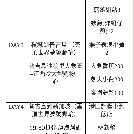
煎蕊甜點
3
蠔煎
(
炸蚵仔
煎
)12
DAY3
檳城到普吉島
（雲
猴子表演小費
頂世界夢號郵輪）
2
普吉島沙發里大象園
大象香蕉
200
–
江西冷大型購物中
象夫小費
200
心
泰國餅乾
100
DAY4
普吉島到新加坡（雲
港口計程車到
頂世界夢號郵輪）
飯店
19:30
抵達濱海灣碼
55
新幣