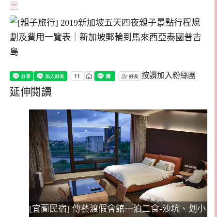
票
按讚加入粉絲團
延伸閱讀
[宜蘭民宿] 傳藝渡假會館一泊二食-沙坑、划小