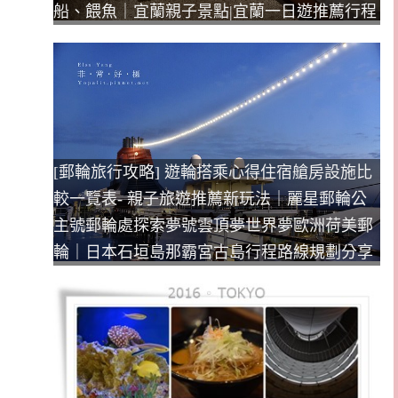
船、餵魚｜宜蘭親子景點|宜蘭一日遊推薦行程
[郵輪旅行攻略] 遊輪搭乘心得住宿艙房設施比
較一覽表- 親子旅遊推薦新玩法｜麗星郵輪公
主號郵輪處探索夢號雲頂夢世界夢歐洲荷美郵
輪｜日本石垣島那霸宮古島行程路線規劃分享