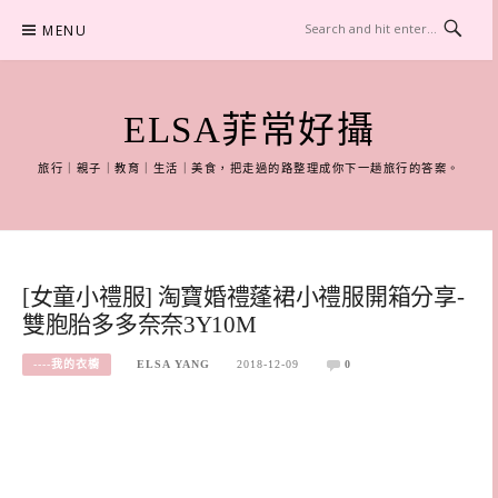
Skip
MENU
to
content
ELSA菲常好攝
旅行｜親子｜教育｜生活｜美食，把走過的路整理成你下一趟旅行的答案。
[女童小禮服] 淘寶婚禮蓬裙小禮服開箱分享-
雙胞胎多多奈奈3Y10M
----我的衣櫥
ELSA YANG
2018-12-09
0