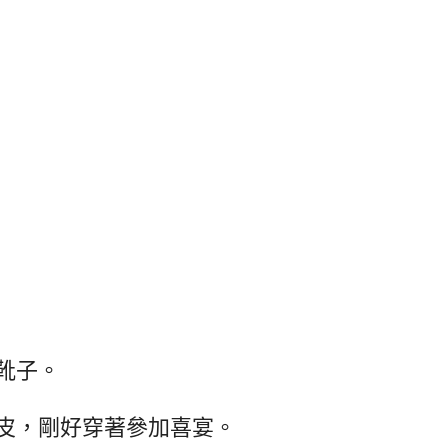
靴子。
皮，剛好穿著參加喜宴。