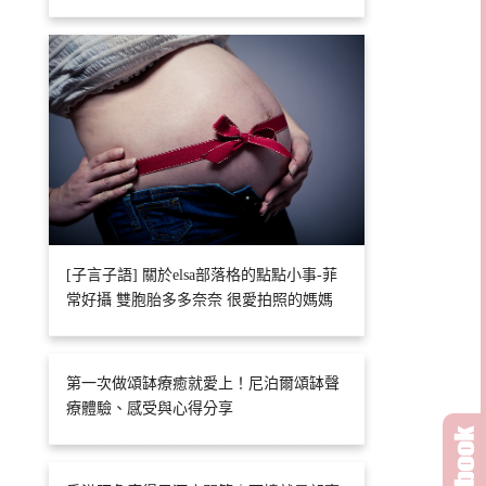
[子言子語] 關於elsa部落格的點點小事-菲
常好攝 雙胞胎多多奈奈 很愛拍照的媽媽
第一次做頌缽療癒就愛上！尼泊爾頌缽聲
療體驗、感受與心得分享