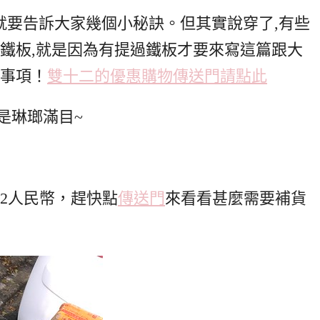
就要告訴大家幾個小秘訣。但其實說穿了,有些
過鐵板,就是因為有提過鐵板才要來寫這篇跟大
的事項！
雙十二的優惠購物傳送門請點此
是琳瑯滿目~
12人民幣，趕快點
傳送門
來看看甚麼需要補貨