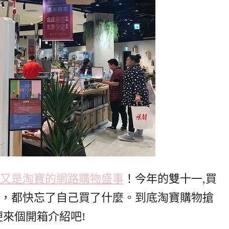
2號又是淘寶的網路購物盛事
！今年的雙十一,買
後，都快忘了自己買了什麼。到底淘寶購物搶
便來個開箱介紹吧!