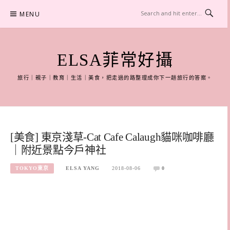
Skip
MENU
to
content
ELSA菲常好攝
旅行｜親子｜教育｜生活｜美食，把走過的路整理成你下一趟旅行的答案。
[美食] 東京淺草-Cat Cafe Calaugh貓咪咖啡廳
｜附近景點今戶神社
TOKYO東京
ELSA YANG
2018-08-06
0