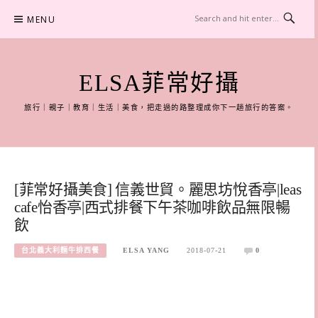
Skip
MENU
to
content
ELSA菲常好攝
旅行｜親子｜教育｜生活｜美食，把走過的路整理成你下一趟旅行的答案。
[菲常好攝美食] 信義世貿。麗思坊悅香亭|leas
cafe怡香亭|西式排餐下午茶咖啡飲品無限暢
飲
台北義大利麵牛排西餐
ELSA YANG
2018-07-21
0