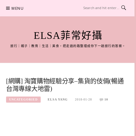
Skip
MENU
to
content
ELSA菲常好攝
旅行｜親子｜教育｜生活｜美食，把走過的路整理成你下一趟旅行的答案。
[網購] 淘寶購物經驗分享–集貨的伎倆(暢通
台灣專線大地雷)
UNCATEGORIED
ELSA YANG
2018-01-28
10