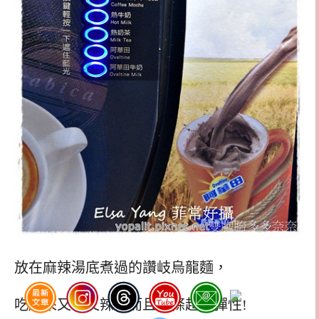
放在麻辣湯底煮過的讚岐烏龍麵，
吃起來又香又辣，而且麵條超有彈性!