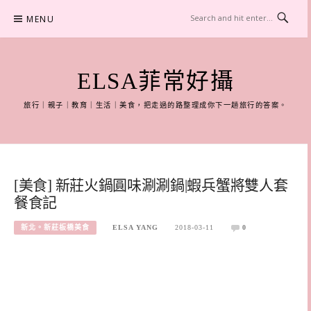
Skip
MENU
to
content
ELSA菲常好攝
旅行｜親子｜教育｜生活｜美食，把走過的路整理成你下一趟旅行的答案。
[美食] 新莊火鍋圓味涮涮鍋|蝦兵蟹將雙人套
餐食記
新北。新莊板橋美食
ELSA YANG
2018-03-11
0