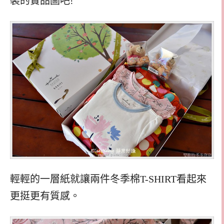
裝的實品圖吧
!
輕輕的一層紙就讓兩件冬季棉T-SHIRT看起來
更挺更有質感。