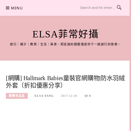
Skip
MENU
to
content
ELSA菲常好攝
旅行｜親子｜教育｜生活｜美食，把走過的路整理成你下一趟旅行的答案。
[網購] Hallmark Babies童裝官網購物|防水羽絨
外套（折扣優惠分享）
寶寶用品區
ELSA YANG
2017-12-26
0