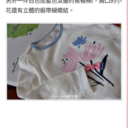
另外一件白色底藍色滾邊的長袖棉
t
，胸口的小
花還有立體的緞帶蝴蝶結。