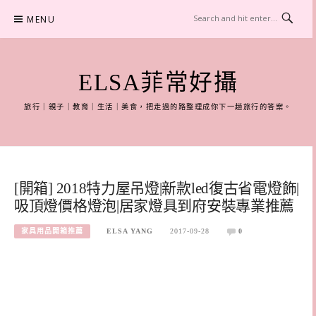
Skip
MENU
to
content
ELSA菲常好攝
旅行｜親子｜教育｜生活｜美食，把走過的路整理成你下一趟旅行的答案。
[開箱] 2018特力屋吊燈|新款led復古省電燈飾|
吸頂燈價格燈泡|居家燈具到府安裝專業推薦
家具用品開箱推薦
ELSA YANG
2017-09-28
0