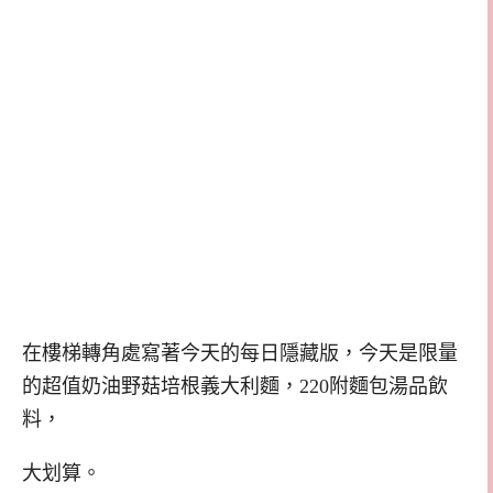
在樓梯轉角處寫著今天的每日隱藏版，今天是限量
的超值奶油野菇培根義大利麵，220附麵包湯品飲
料，
大划算。