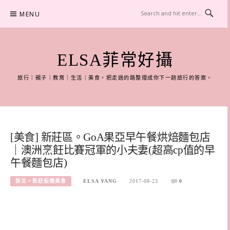
Skip
MENU
to
content
ELSA菲常好攝
旅行｜親子｜教育｜生活｜美食，把走過的路整理成你下一趟旅行的答案。
[美食] 新莊區。GoA果亞早午餐烘焙麵包店
｜澳洲烹飪比賽冠軍的小夫妻(超高cp值的早
午餐麵包店)
新北。新莊板橋美食
ELSA YANG
2017-08-23
0