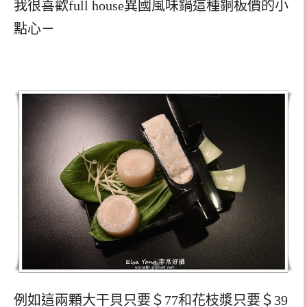
我很喜歡full house異國風味鍋這種銅板價的小
點心－
例如這兩顆大干貝只要＄77和花枝漿只要＄39