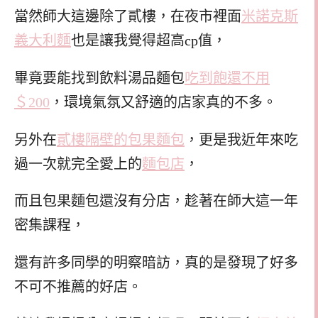
當然師大這邊除了貳樓，在夜市裡面
米諾克斯
義大利麵
也是讓我覺得超高cp值，
畢竟要能找到飲料湯品麵包
吃到飽還不用
＄200
，環境氣氛又舒適的店家真的不多。
另外在
貳樓隔壁的包果麵包
，更是我近年來吃
過一次就完全愛上的
麵包店
，
而且包果麵包還沒有分店，趁著在師大這一年
密集課程，
還有許多同學的明察暗訪，真的是發現了好多
不可不推薦的好店。