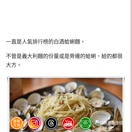
一直是人氣排行榜的白酒蛤蜊麵，
不管是義大利麵的份量或是旁邊的蛤蜊，給的都很
大方。