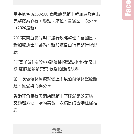
星宇航空 A350-900 商務艙開箱｜新加坡飛台北
完整搭乘心得，餐點、座位、貴賓室一次分享
（2026最新）
2026東南亞暑假親子旅行攻略整理：富國島、
新加坡迪士尼郵輪、新加坡自由行完整行程紀
錄
[子言子語] 關於elsa部落格的點點小事-菲常好
攝 雙胞胎多多奈奈 很愛拍照的媽媽
第一次做頌缽療癒就愛上！尼泊爾頌缽聲療體
驗、感受與心得分享
香港旺角康得思酒店開箱｜下樓就是朗豪坊！
交通超方便、購物美食一次滿足的香港住宿推
薦
彙整