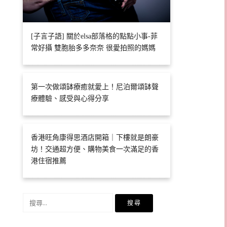
[子言子語] 關於elsa部落格的點點小事-菲
常好攝 雙胞胎多多奈奈 很愛拍照的媽媽
第一次做頌缽療癒就愛上！尼泊爾頌缽聲
療體驗、感受與心得分享
香港旺角康得思酒店開箱｜下樓就是朗豪
坊！交通超方便、購物美食一次滿足的香
港住宿推薦
搜
尋
關