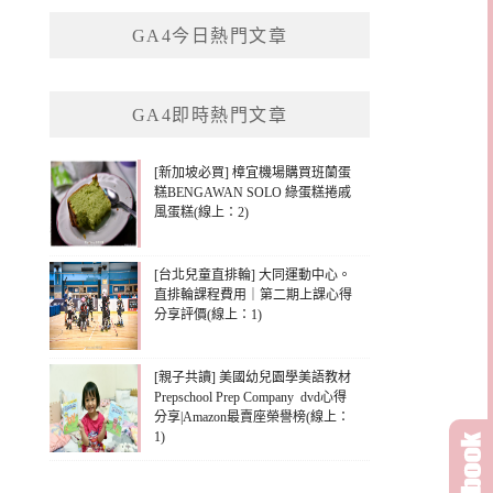
鍵
GA4今日熱門文章
字:
GA4即時熱門文章
[新加坡必買] 樟宜機場購買班蘭蛋
糕BENGAWAN SOLO 綠蛋糕捲戚
風蛋糕(線上：2)
[台北兒童直排輪] 大同運動中心。
直排輪課程費用｜第二期上課心得
分享評價(線上：1)
[親子共讀] 美國幼兒園學美語教材
Prepschool Prep Company dvd心得
分享|Amazon最賣座榮譽榜(線上：
1)