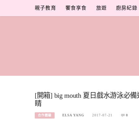
Skip
親子教育
饗食享食
旅遊
廚房紀錄
to
content
[開箱] big mouth 夏日戲
睛
ELSA YANG
2017-07-21
0
合作體驗