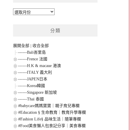
彙
整
分類
展開全部
|
收合全部
------Bali峇里島
------Frence 法國
------H.K & macaue 港澳
------ITALY 義大利
------JAPEN日本
------Korea韓國
------Singapore 新加坡
------Thai 泰國
#babycare媽媽寶寶｜親子育兒專欄
#Education § 生命教育｜教育升學專欄
#Fashion Life§ 品味生活｜隨筆專欄
#Food美食懶人包食記分享｜美食專欄