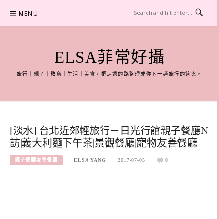
Skip
MENU
to
content
ELSA菲常好攝
旅行｜親子｜教育｜生活｜美食，把走過的路整理成你下一趟旅行的答案。
[淡水] 台北近郊輕旅行－日光行館親子餐廳N
訪|義大利麵下午茶|景觀餐廳|寵物友善餐廳
親子餐廳友善餐廳
ELSA YANG
2017-07-05
0