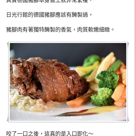
其實德國豬腳本身做工就非常繁複，
日光行館的德國豬腳應該有醃製過，
豬腳肉有著獨特醃製的香氣，肉質軟嫩細緻。
咬了一口之後，這真的是入口即化～