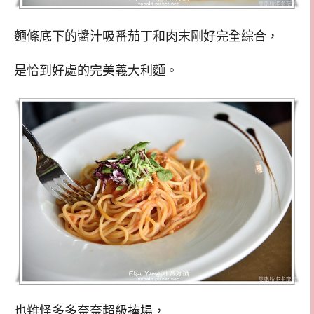
麵條底下的醬汁吸番茄丁和肉末剛好完全綜合，
是恰到好處的完美義大利麵。
也難怪多多奈奈超級捧場，