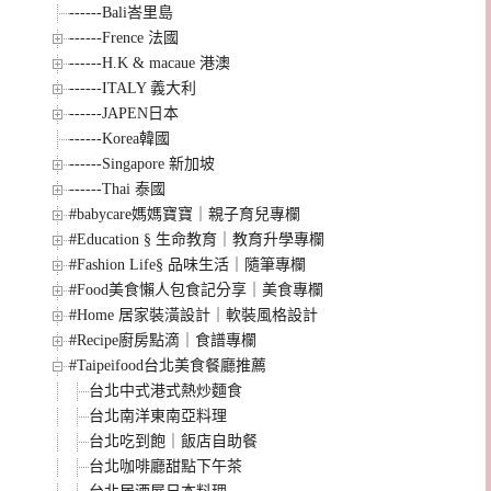
------Bali峇里島
------Frence 法國
------H.K & macaue 港澳
------ITALY 義大利
------JAPEN日本
------Korea韓國
------Singapore 新加坡
------Thai 泰國
#babycare媽媽寶寶｜親子育兒專欄
#Education § 生命教育｜教育升學專欄
#Fashion Life§ 品味生活｜隨筆專欄
#Food美食懶人包食記分享｜美食專欄
#Home 居家裝潢設計｜軟裝風格設計
#Recipe廚房點滴｜食譜專欄
#Taipeifood台北美食餐廳推薦
台北中式港式熱炒麵食
台北南洋東南亞料理
台北吃到飽｜飯店自助餐
台北咖啡廳甜點下午茶