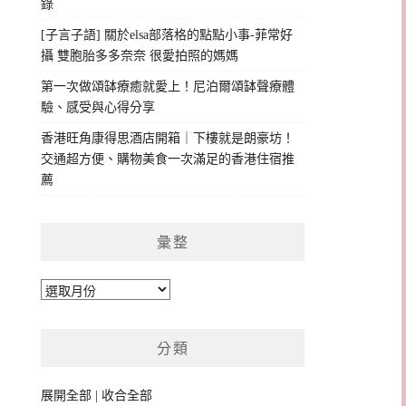
錄
[子言子語] 關於elsa部落格的點點小事-菲常好
攝 雙胞胎多多奈奈 很愛拍照的媽媽
第一次做頌缽療癒就愛上！尼泊爾頌缽聲療體
驗、感受與心得分享
香港旺角康得思酒店開箱｜下樓就是朗豪坊！
交通超方便、購物美食一次滿足的香港住宿推
薦
彙整
彙
整
分類
展開全部
|
收合全部