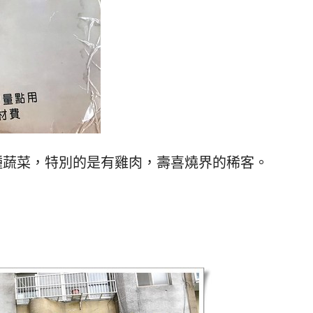
種蔬菜，特別的是有雞肉，壽喜燒界的稀客。