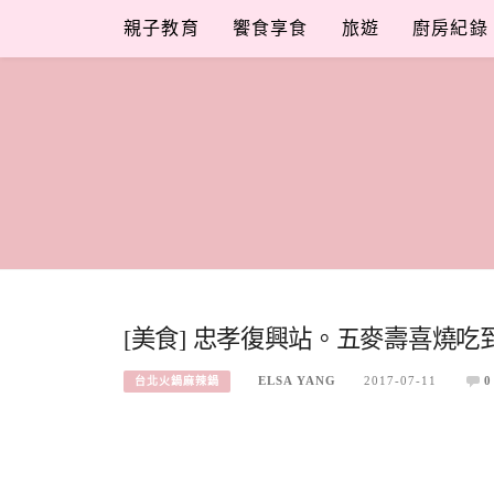
Skip
親子教育
饗食享食
旅遊
廚房紀錄
to
content
[美食] 忠孝復興站。五麥壽喜燒吃到
ELSA YANG
2017-07-11
0
台北火鍋麻辣鍋