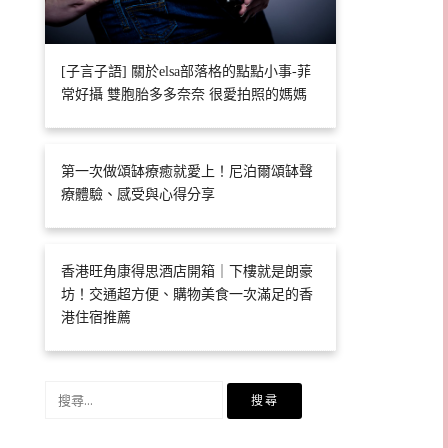
[子言子語] 關於elsa部落格的點點小事-菲
常好攝 雙胞胎多多奈奈 很愛拍照的媽媽
第一次做頌缽療癒就愛上！尼泊爾頌缽聲
療體驗、感受與心得分享
香港旺角康得思酒店開箱｜下樓就是朗豪
坊！交通超方便、購物美食一次滿足的香
港住宿推薦
搜
尋
關