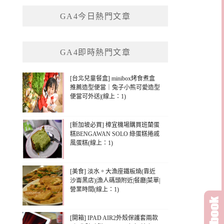
鍵
GA4今日熱門文章
字:
GA4即時熱門文章
[台北兒童餐盒] minibox烤食煮盒
推薦造型便當｜兔子小熊可愛造型
便當可外送|(線上：1)
[新加坡必買] 樟宜機場購買班蘭蛋
糕BENGAWAN SOLO 綠蛋糕捲戚
風蛋糕(線上：1)
[美食] 淡水。大漁座鐵板燒(靠近
沙崙黑店)|漁人碼頭附近|餐廳|菜單|
營業時間(線上：1)
[開箱] IPAD AIR2外殼保護套兩款