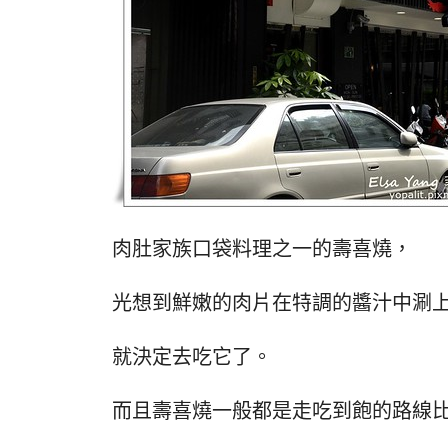
肉肚家族口袋料理之一的壽喜燒，
光想到鮮嫩的肉片在特調的醬汁中涮
就決定去吃它了。
而且壽喜燒一般都是走吃到飽的路線