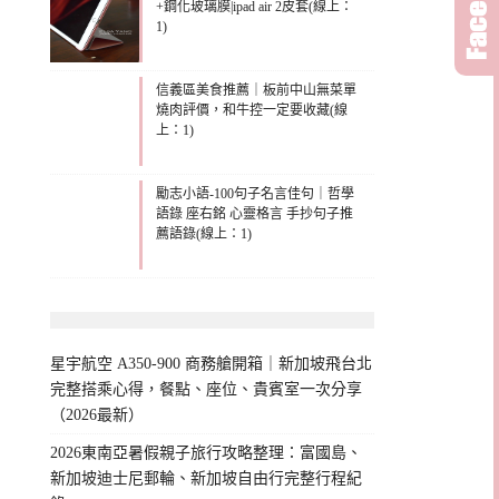
+鋼化玻璃膜|ipad air 2皮套(線上：
1)
信義區美食推薦｜板前中山無菜單
燒肉評價，和牛控一定要收藏(線
上：1)
勵志小語-100句子名言佳句｜哲學
語錄 座右銘 心靈格言 手抄句子推
薦語錄(線上：1)
星宇航空 A350-900 商務艙開箱｜新加坡飛台北
完整搭乘心得，餐點、座位、貴賓室一次分享
（2026最新）
2026東南亞暑假親子旅行攻略整理：富國島、
新加坡迪士尼郵輪、新加坡自由行完整行程紀