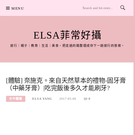
Skip
MENU
to
content
ELSA菲常好攝
旅行｜親子｜教育｜生活｜美食，把走過的路整理成你下一趟旅行的答案。
[體驗] 奈施克。來自天然草本的禮物-固牙膏
（中藥牙膏）|吃完飯後多久才能刷牙?
合作體驗
ELSA YANG
2017-05-06
0