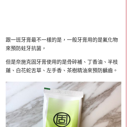
跟一班牙膏最不一樣的是，一般牙膏用的是氟化物
來預防蛀牙抗菌，
但是奈施克固牙膏使用的是骨碎補、丁香油、半枝
蓮、白花蛇舌草、左手香、茶樹精油來預防齲齒。