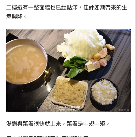
二樓還有一整面牆也已經貼滿，佳評如潮帶來的生
意興隆。
湯鍋與菜盤很快就上來，菜盤是中規中矩，