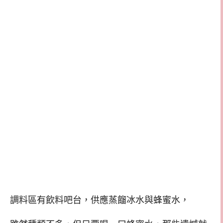
調料區有飲料吧台，供應蒸餾冰水與蜂蜜水，