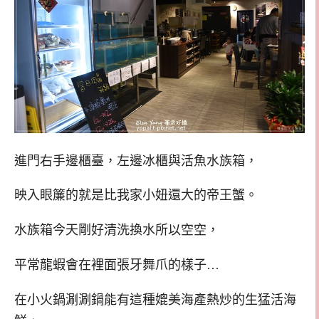
進門右手邊櫃臺，左邊冰櫃與活魚水族箱，
映入眼簾的就是比我家小妞還大的帝王蟹。
水族箱今天剛好清洗換水所以空空，
平常龍蝦會在裡面張牙舞爪的樣子…
在小火鍋涮涮鍋能有這種媲美海產熱炒的生猛活海