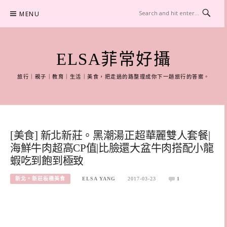
Skip
MENU
to
content
ELSA菲常好攝
旅行｜親子｜教育｜生活｜美食，把走過的路整理成你下一趟旅行的答案。
[美食] 新北新莊。黑潮湯正超華麗雙人套餐|
海鮮牛肉超高CP值|比臉還大盆牛肉搭配小龍
蝦吃到飽到極致
新北。新莊板橋美食
ELSA YANG
2017-03-23
1