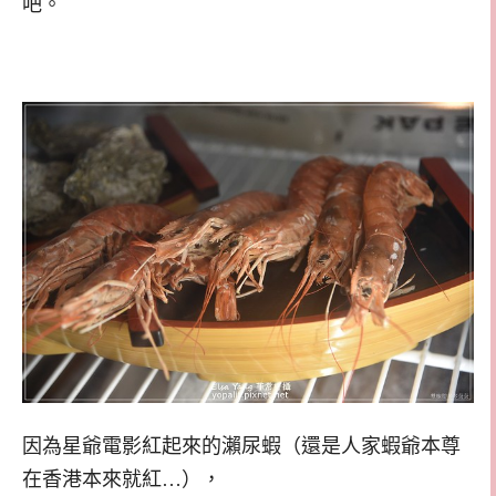
吧。
因為星爺電影紅起來的瀨尿蝦（還是人家蝦爺本尊
在香港本來就紅…），