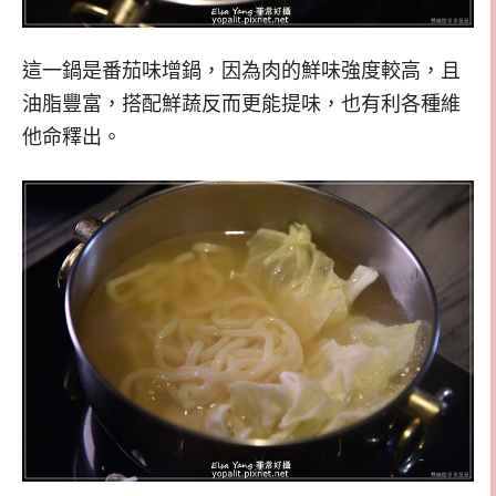
這一鍋是番茄味增鍋，因為肉的鮮味強度較高，且
油脂豐富，搭配鮮蔬反而更能提味，也有利各種維
他命釋出。