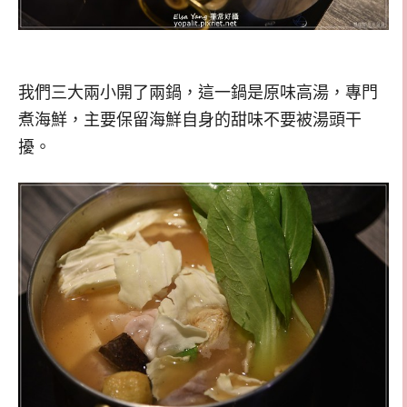
我們三大兩小開了兩鍋，這一鍋是原味高湯，專門
煮海鮮，主要保留海鮮自身的甜味不要被湯頭干
擾。