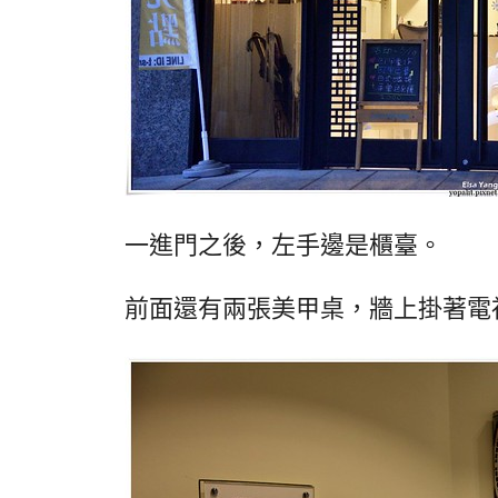
一進門之後，左手邊是櫃臺。
前面還有兩張美甲桌，牆上掛著電