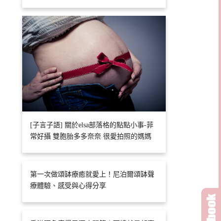
[子言子語] 關於elsa部落格的點點小事-菲
常好攝 雙胞胎多多奈奈 很愛拍照的媽媽
第一次做頌缽療癒就愛上！尼泊爾頌缽聲
療體驗、感受與心得分享