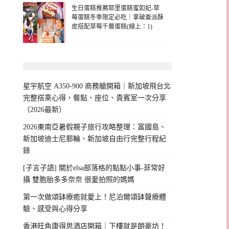
生日蛋糕推薦耶里蛋糕蜜如妃-草
莓蛋糕冬季限定必吃｜拿破崙派酥
皮搭配草莓千層蛋糕(線上：1)
星宇航空 A350-900 商務艙開箱｜新加坡飛台北
完整搭乘心得，餐點、座位、貴賓室一次分享
（2026最新）
2026東南亞暑假親子旅行攻略整理：富國島、
新加坡迪士尼郵輪、新加坡自由行完整行程紀
錄
[子言子語] 關於elsa部落格的點點小事-菲常好
攝 雙胞胎多多奈奈 很愛拍照的媽媽
第一次做頌缽療癒就愛上！尼泊爾頌缽聲療體
驗、感受與心得分享
香港旺角康得思酒店開箱｜下樓就是朗豪坊！