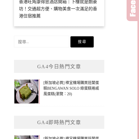
香港旺角康得思酒店開箱｜下樓就是朗豪
坊！交通超方便、購物美食一次滿足的香
港住宿推薦
搜
尋
關
鍵
GA4今日熱門文章
字:
[新加坡必買] 樟宜機場購買班蘭蛋
糕BENGAWAN SOLO 綠蛋糕捲戚
風蛋糕(瀏覽：20)
GA4即時熱門文章
[新加坡必買] 樟宜機場購買班蘭蛋