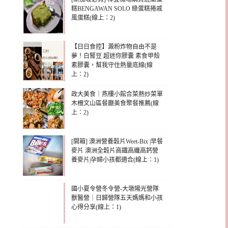
糕BENGAWAN SOLO 綠蛋糕捲戚
風蛋糕(線上：2)
【日日食控】澱粉炸物自由不是
夢！白腎豆 超迷你膠囊 素食甲殼
素膠囊，幫我守住熱量底線(線
上：2)
政大美食｜燕樓小館合菜熱炒菜單
木柵文山區餐廳美食聚餐推薦(線
上：2)
[開箱] 澳洲營養穀片Weet-Bix |早餐
麥片 澳洲全穀片高鐵高纖高鈣營
養麥片|孕婦小孩都適合(線上：1)
國小夏令營冬令營-大墩陽光營隊
獸醫營｜日歸營隊五天媽媽和小孩
心得分享(線上：1)