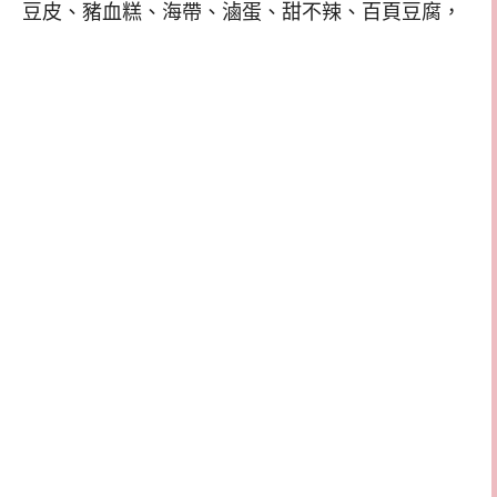
豆皮、豬血糕、海帶、滷蛋、甜不辣、百頁豆腐，