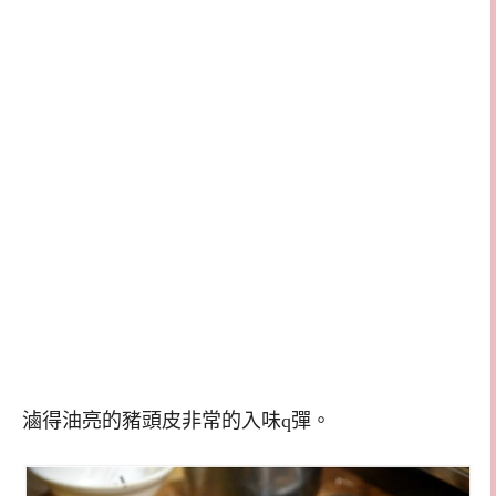
滷得油亮的豬頭皮非常的入味q彈。