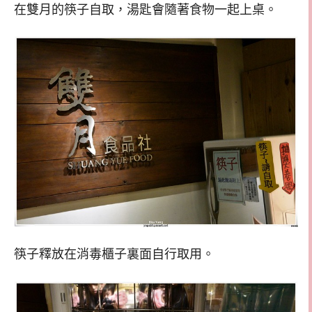
在雙月的筷子自取，湯匙會隨著食物一起上桌。
筷子釋放在消毒櫃子裏面自行取用。