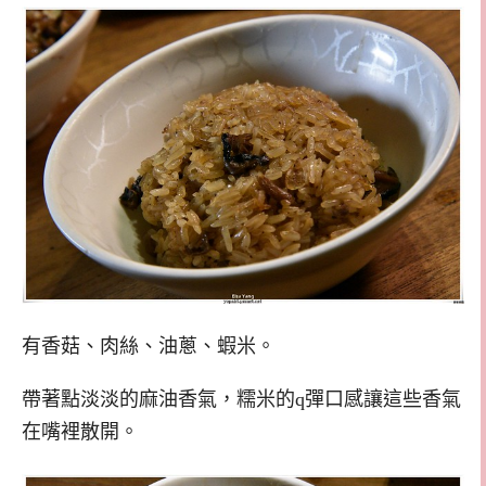
有香菇、肉絲、油蔥、蝦米。
帶著點淡淡的麻油香氣，糯米的q彈口感讓這些香氣
在嘴裡散開。