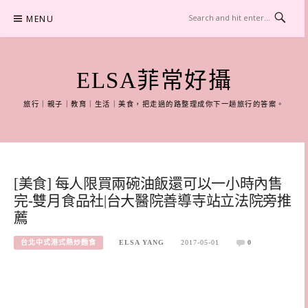
Skip
MENU
to
content
ELSA菲常好攝
旅行｜親子｜教育｜生活｜美食，把走過的路整理成你下一趟旅行的答案。
[美食] 每人限買兩碗油飯還可以一小時內售
完-雙月食品社|台大醫院善導寺站立法院旁推
薦
台北中式港式熱炒麵食
ELSA YANG
2017-05-01
0