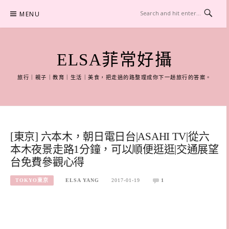
Skip
MENU
to
content
ELSA菲常好攝
旅行｜親子｜教育｜生活｜美食，把走過的路整理成你下一趟旅行的答案。
[東京] 六本木，朝日電日台|ASAHI TV|從六
本木夜景走路1分鐘，可以順便逛逛|交通展望
台免費參觀心得
TOKYO東京
ELSA YANG
2017-01-19
1