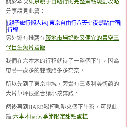
關於本次
東京親子自助行的完整景點規劃攻略
分享請見此篇：
[親子旅行懶人包] 東京自由行八天七夜景點|住宿|
行程
另外還有推薦在
築地市場好吃又便宜的青空三
代目生魚片蓋飯
我們在六本木的行程就待了一整個下午，因為
帶著一歲多的雙胞胎多多奈奈，
所以先到了東京中城，旁邊有三多利美術館的
大片草坪很適合讓小孩奔跑。
然後再到HARB喝杯咖啡來個下午茶，可見此
篇:
六本木harbs季節限定甜點蛋糕