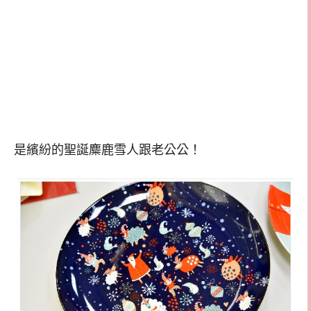
是繽紛的聖誕麋鹿雪人跟老公公！