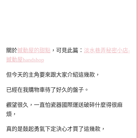
關於
撼動屋的甜點
，可見此篇：
淡水巷弄秘密小店-
撼動屋handshop
但今天的主角要來跟大家介紹這幾款，
已經在我購物車待了好久的盤子。
觀望很久，一直怕瓷器國際運送破碎什麼得很麻
煩，
真的是鼓起勇氣下定決心才買了這幾款，