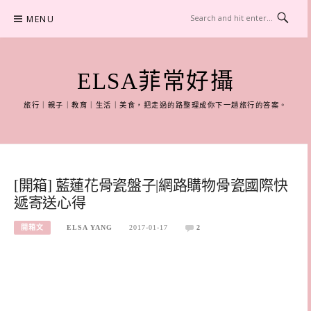
Skip
MENU
to
content
ELSA菲常好攝
旅行｜親子｜教育｜生活｜美食，把走過的路整理成你下一趟旅行的答案。
[開箱] 藍蓮花骨瓷盤子|網路購物骨瓷國際快
遞寄送心得
開箱文
ELSA YANG
2017-01-17
2