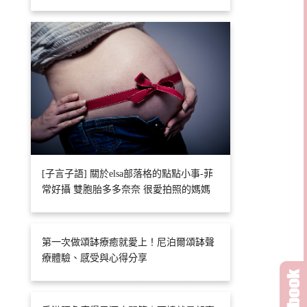
[子言子語] 關於elsa部落格的點點小事-菲
常好攝 雙胞胎多多奈奈 很愛拍照的媽媽
第一次做頌缽療癒就愛上！尼泊爾頌缽聲
療體驗、感受與心得分享