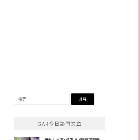
搜
尋
關
鍵
GA4今日熱門文章
字: