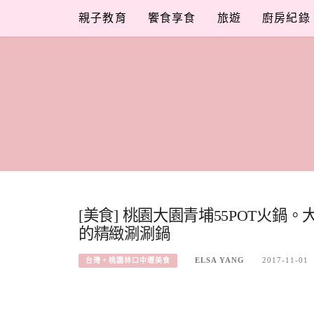
Skip
親子教育
饗食享食
旅遊
廚房紀錄
to
content
[美食] 桃園大園青埔55POT火鍋。
的精緻涮涮鍋
ELSA YANG
2017-11-01
台灣。桃園林口中壢美食