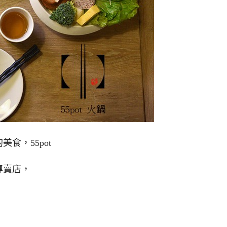
食，55pot
專賣店，
。