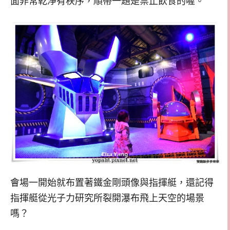
面非常乾淨有秩序，順帶一題是禁止飲食的喔。
會場一開始就布置著鐵金剛頭像與指揮艇，還記得
指揮艇從光子力研究所裂開瀑布飛上天空的場景
嗎？