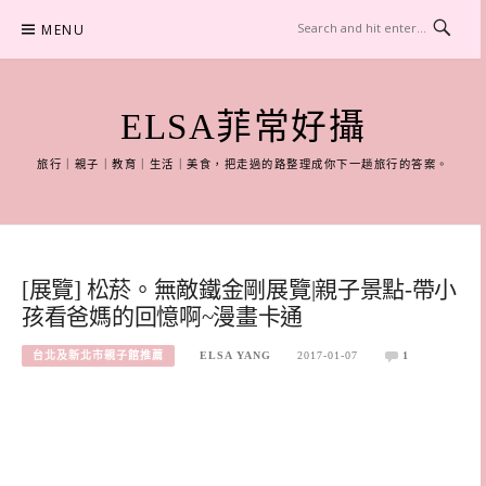
Skip
MENU
to
content
ELSA菲常好攝
旅行｜親子｜教育｜生活｜美食，把走過的路整理成你下一趟旅行的答案。
[展覽] 松菸。無敵鐵金剛展覽|親子景點-帶小
孩看爸媽的回憶啊~漫畫卡通
台北及新北市親子館推薦
ELSA YANG
2017-01-07
1