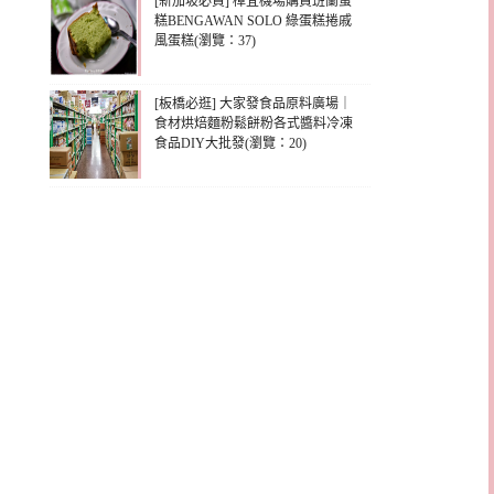
[新加坡必買] 樟宜機場購買班蘭蛋
糕BENGAWAN SOLO 綠蛋糕捲戚
風蛋糕(瀏覽：37)
[板橋必逛] 大家發食品原料廣場｜
食材烘焙麵粉鬆餅粉各式醬料冷凍
食品DIY大批發(瀏覽：20)