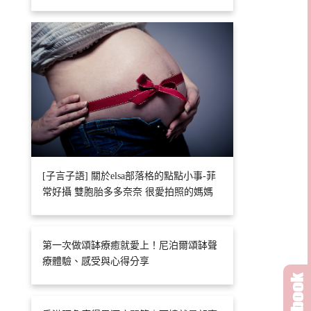
[子言子語] 關於elsa部落格的點點小事-菲
常好攝 雙胞胎多多奈奈 很愛拍照的媽媽
第一次做頌缽療癒就愛上！尼泊爾頌缽聲
療體驗、感受與心得分享