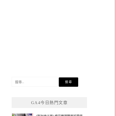
搜
尋
關
鍵
GA4今日熱門文章
字: