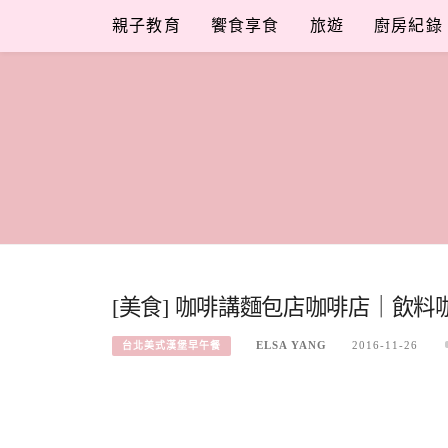
Skip
親子教育
饗食享食
旅遊
廚房紀錄
to
content
[美食] 咖啡講麵包店咖啡店｜飲
ELSA YANG
2016-11-26
台北美式漢堡早午餐