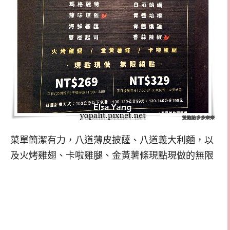
菜單簡潔有力，八道薄皮披薩、八道義大利麵，以
及火烤雞翅、卡啦雞腿、金黃薯條現點現做的無限