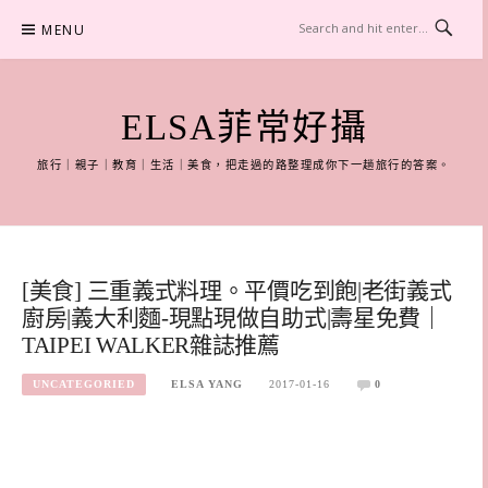
Skip
MENU
to
content
ELSA菲常好攝
旅行｜親子｜教育｜生活｜美食，把走過的路整理成你下一趟旅行的答案。
[美食] 三重義式料理。平價吃到飽|老街義式
廚房|義大利麵-現點現做自助式|壽星免費｜
TAIPEI WALKER雜誌推薦
UNCATEGORIED
ELSA YANG
2017-01-16
0