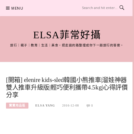
Skip
MENU
to
content
ELSA菲常好攝
旅行｜親子｜教育｜生活｜美食，把走過的路整理成你下一趟旅行的答案。
[開箱] elenire kids-sled韓國小熊推車|溜娃神器
雙人推車升級版|輕巧便利攜帶4.5kg|心得評價
分享
寶寶用品區
ELSA YANG
2016-12-08
1