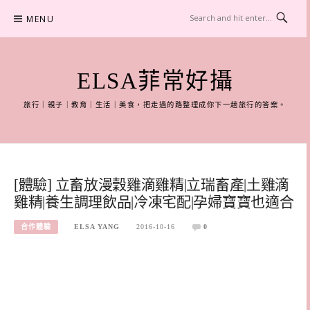
Skip
MENU
to
content
ELSA菲常好攝
旅行｜親子｜教育｜生活｜美食，把走過的路整理成你下一趟旅行的答案。
[體驗] 立畜放漫穀雞滴雞精|立瑞畜產|土雞滴
雞精|養生調理飲品|冷凍宅配|孕婦寶寶也適合
合作體驗
ELSA YANG
2016-10-16
0