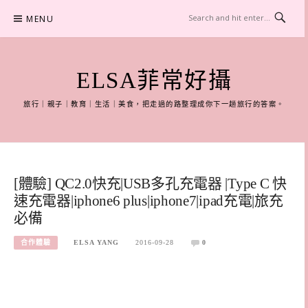
Skip
MENU
to
content
ELSA菲常好攝
旅行｜親子｜教育｜生活｜美食，把走過的路整理成你下一趟旅行的答案。
[體驗] QC2.0快充|USB多孔充電器 |Type C 快
速充電器|iphone6 plus|iphone7|ipad充電|旅充
必備
合作體驗
ELSA YANG
2016-09-28
0