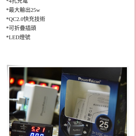
*4孔充電
*最大輸出25w
*QC2.0快充技術
*可折疊插頭
*LED燈號