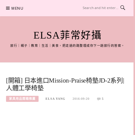
Skip
MENU
to
content
ELSA菲常好攝
旅行｜親子｜教育｜生活｜美食，把走過的路整理成你下一趟旅行的答案。
[開箱] 日本進口Mission-Praise椅墊JD-2系列|
人體工學椅墊
家具用品開箱推薦
ELSA YANG
2016-09-20
5