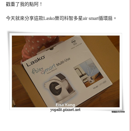
戳重了我的點阿！
今天就來分享這款Lasko樂司科智多星air smart循環扇。