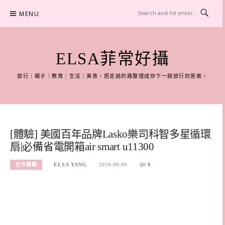
Skip
MENU
to
content
ELSA菲常好攝
旅行｜親子｜教育｜生活｜美食，把走過的路整理成你下一趟旅行的答案。
[體驗] 美國百年品牌Lasko樂司科智多星循環
扇|必備省電開箱air smart u11300
合作體驗
ELSA YANG
2016-08-09
0