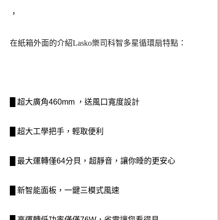
，
在紙箱外面的介紹Lasko樂司科智多星循環扇特點：
█ 超大廣角460mm ，送風口寬度設計
█ 超大工學把手，輕取便利
█ 最大運轉僅64分貝，超靜音，讓你睡的更安心
█ 新智能面板，一鍵三模式風速
█ 高運轉低功率僅僅76W，省電讓您看得見