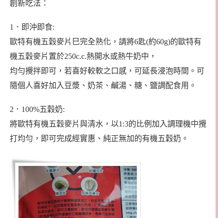
創新吃法：
1．即沖即食:
歐特有機五穀麥片巳完全熟化，請將6匙(約60g)的歐特有
機五穀麥片置於250c.c.熱開水或熱牛奶中，
均勻攪拌即可，若喜好較軟之口感，可延長浸泡時間。可
隨個人喜好加入豆漿、奶茶、鹹湯、糖、鹽調配食用。
2．100%五穀奶:
將歐特有機五穀麥片與清水，以1:3的比例加入調理機中攪
打均勻，即可完成經實惠、純正無加的有機五穀奶。