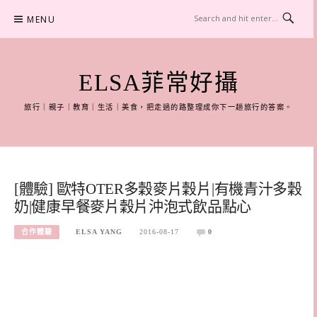
Skip
MENU
to
content
ELSA菲常好攝
旅行｜親子｜教育｜生活｜美食，把走過的路整理成你下一趟旅行的答案。
[體驗] 歐特OTER多穀麥片穀片|有機青汁多穀
奶|健康早餐麥片穀片沖泡式飲品點心
合作體驗
ELSA YANG
2016-08-17
0