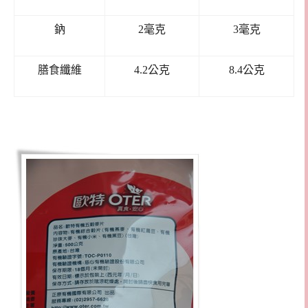
鈉
2毫克
3毫克
膳食纖維
4.2公克
8.4公克