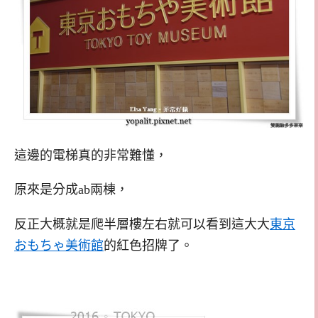
這邊的電梯真的非常難懂，
原來是分成ab兩棟，
反正大概就是爬半層樓左右就可以看到這大大
東京
おもちゃ美術館
的紅色招牌了。