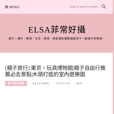
Skip
MENU
to
content
ELSA菲常好攝
旅行｜親子｜教育｜生活｜美食，把走過的路整理成你下一趟旅行的答案。
[親子旅行] 東京。玩具博物館|親子自由行推
薦必去景點|木頭打造的室內遊樂園
親子飯店推薦
ELSA YANG
2016-07-06
0