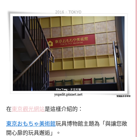
在
東京觀光網站
是這樣介紹的：
東京おもちゃ美術館
玩具博物館主題為「與讓您敞
開心扉的玩具邂逅」。