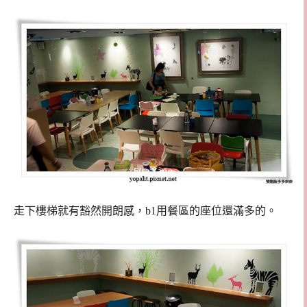
走下樓梯就有豁然開朗感，b1用餐區的座位還滿多的。