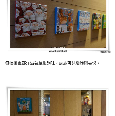
每幅掛畫都洋溢著童趣韻味，處處可見活潑與喜悅。