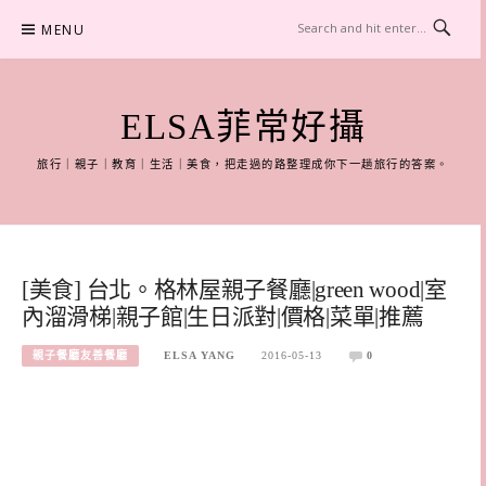
Skip
MENU
to
content
ELSA菲常好攝
旅行｜親子｜教育｜生活｜美食，把走過的路整理成你下一趟旅行的答案。
[美食] 台北。格林屋親子餐廳|green wood|室
內溜滑梯|親子館|生日派對|價格|菜單|推薦
親子餐廳友善餐廳
ELSA YANG
2016-05-13
0