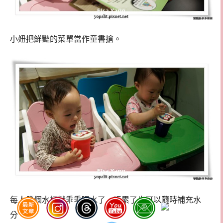
小妞把鮮豔的菜單當作童書搶。
每人發個水杯就乖乖喝水了，玩累了也可以隨時補充水
分。