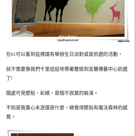
在b1可以看到這裡還有舉辦生日派對或是抓週的活動，
就不需要像我們千里迢迢地帶著雙妞到宜蘭傳藝中心抓週
了!
隨處可見壁貼、彩繪，是個不寂寞的裝潢。
不知是我童心未泯還是什麼，總覺得壁貼有魔法森林的感
覺。