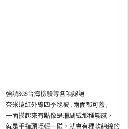
強調
SGS
台灣檢驗等各項認證
~
奈米遠紅外線四季毯被
,
兩面都可蓋
,
一面摸起來有點像是珊瑚絨那種觸感，
就是手指頭輕輕一碰，就會有種軟綿綿的