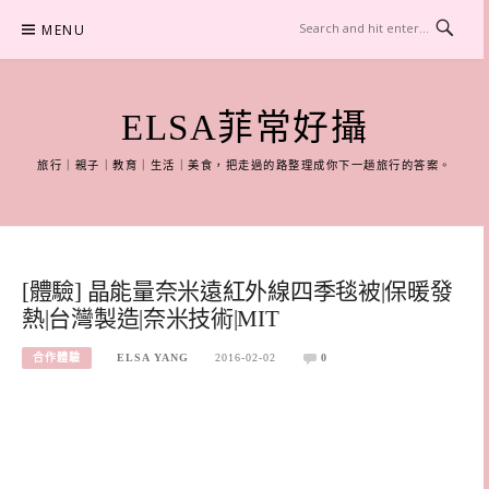
Skip
MENU
to
content
ELSA菲常好攝
旅行｜親子｜教育｜生活｜美食，把走過的路整理成你下一趟旅行的答案。
[體驗] 晶能量奈米遠紅外線四季毯被|保暖發
熱|台灣製造|奈米技術|MIT
合作體驗
ELSA YANG
2016-02-02
0