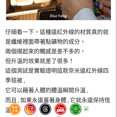
仔細看一下，這種遠紅外線的材質真的就
是纖維裡面帶著點礦物的成分，
兩個摸起來的觸感是差不多的，
但升溫的效果就差了很多！
這個測試是實驗證明這款奈米遠紅外線四
季毯被
,
它可以藉著人體的體溫瞬間升溫
,
而且
,
如果永遠蓋著身體
,
它就永遠保持恆
溫
,