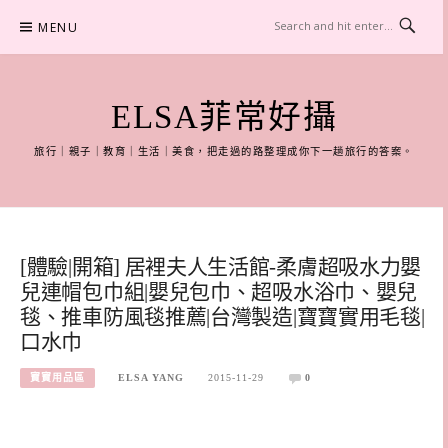
Skip
MENU
to
content
ELSA菲常好攝
旅行｜親子｜教育｜生活｜美食，把走過的路整理成你下一趟旅行的答案。
[體驗|開箱] 居裡夫人生活館-柔膚超吸水力嬰
兒連帽包巾組|嬰兒包巾、超吸水浴巾、嬰兒
毯、推車防風毯推薦|台灣製造|寶寶實用毛毯|
口水巾
寶寶用品區
ELSA YANG
2015-11-29
0