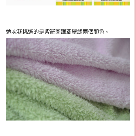
這次我挑選的是紫羅蘭跟翡翠綠兩個顏色。