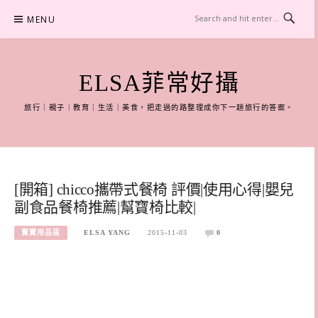
Skip
MENU
to
content
ELSA菲常好攝
旅行｜親子｜教育｜生活｜美食，把走過的路整理成你下一趟旅行的答案。
[開箱] chicco攜帶式餐椅 評價|使用心得|嬰兒
副食品餐椅推薦|幫寶椅比較|
寶寶用品區
ELSA YANG
2015-11-03
0