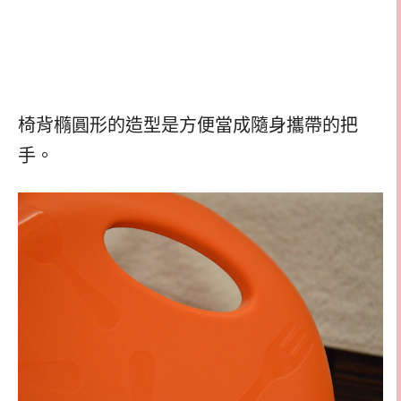
椅背橢圓形的造型是方便當成隨身攜帶的把
手。