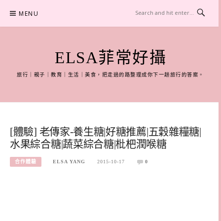
Skip
MENU
to
content
ELSA菲常好攝
旅行｜親子｜教育｜生活｜美食，把走過的路整理成你下一趟旅行的答案。
[體驗] 老傳家-養生糖|好糖推薦|五穀雜糧糖|
水果綜合糖|蔬菜綜合糖|枇杷潤喉糖
合作體驗
ELSA YANG
2015-10-17
0