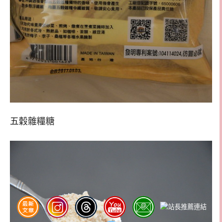
五穀雜糧糖