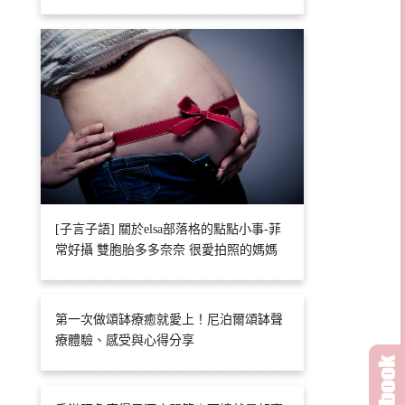
[子言子語] 關於elsa部落格的點點小事-菲
常好攝 雙胞胎多多奈奈 很愛拍照的媽媽
第一次做頌缽療癒就愛上！尼泊爾頌缽聲
療體驗、感受與心得分享