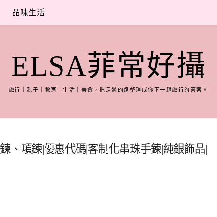
品味生活
ELSA菲常好攝
旅行｜親子｜教育｜生活｜美食，把走過的路整理成你下一趟旅行的答案。
et手鍊、項鍊|優惠代碼|客制化串珠手鍊|純銀飾品|