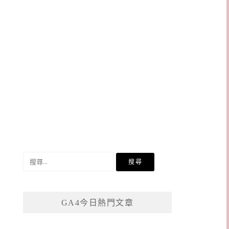
搜
尋
關
鍵
GA4今日熱門文章
字: