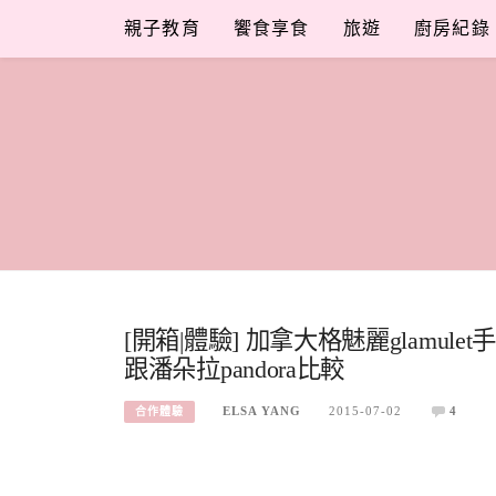
Skip
親子教育
饗食享食
旅遊
廚房紀錄
to
content
[開箱|體驗] 加拿大格魅麗glamul
跟潘朵拉pandora比較
ELSA YANG
2015-07-02
4
合作體驗