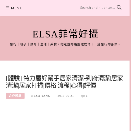
Skip
MENU
to
content
ELSA菲常好攝
旅行｜親子｜教育｜生活｜美食，把走過的路整理成你下一趟旅行的答案。
[體驗] 特力屋好幫手居家清潔-到府清潔|居家
清潔|居家打掃|價格|流程|心得|評價
合作體驗
ELSA YANG
2015-06-21
1