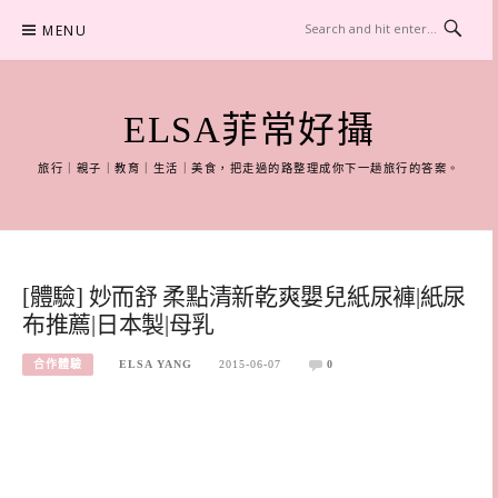
Skip
MENU
to
content
ELSA菲常好攝
旅行｜親子｜教育｜生活｜美食，把走過的路整理成你下一趟旅行的答案。
[體驗] 妙而舒 柔點清新乾爽嬰兒紙尿褲|紙尿
布推薦|日本製|母乳
合作體驗
ELSA YANG
2015-06-07
0