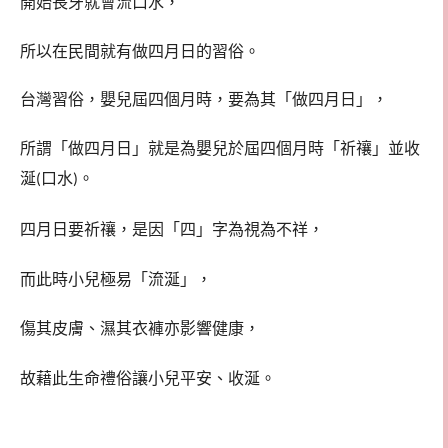
開始長牙就會流口水，
所以在民間就有做四月日的習俗。
台灣習俗，嬰兒屆四個月時，要為其「做四月日」，
所謂「做四月日」就是為嬰兒於屆四個月時「祈禳」並收
涎
口水
。
(
)
四月日要祈禳，是因「四」字為視為不祥，
而此時小兒極易「流涎」，
傷其皮膚、濕其衣褲亦影響健康，
故藉此生命禮俗讓小兒平安、收涎。