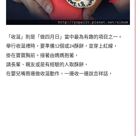
「收涎」則是「做四月日」當中最為有趣的項目之一。
舉行收涎禮時，要準備
個或
酥餅，並穿上紅線，
12
24
掛在寶寶胸前。接著由媽媽抱著，
請長輩、親友或是有經驗的人取酥餅，
在嬰兒嘴唇邊做收涎動作，
一邊收一邊說吉祥話，