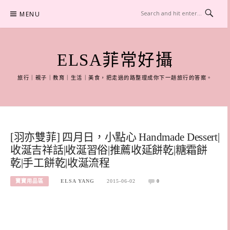
Skip
MENU
to
content
ELSA菲常好攝
旅行｜親子｜教育｜生活｜美食，把走過的路整理成你下一趟旅行的答案。
[羽亦雙菲] 四月日，小點心 Handmade Dessert|
收涎吉祥話|收涎習俗|推薦收延餅乾|糖霜餅
乾|手工餅乾|收涎流程
寶寶用品區
ELSA YANG
2015-06-02
0