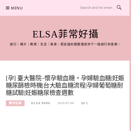
Skip
MENU
to
content
ELSA菲常好攝
旅行｜親子｜教育｜生活｜美食，把走過的路整理成你下一趟旅行的答案。
[孕] 臺大醫院–懷孕驗血糖。孕婦驗血糖|妊娠
糖尿篩檢時機|台大驗血糖流程|孕婦葡萄糖耐
糖試驗|妊娠糖尿檢查週數
懷孕紀錄
ELSA YANG
2019-07-04
2