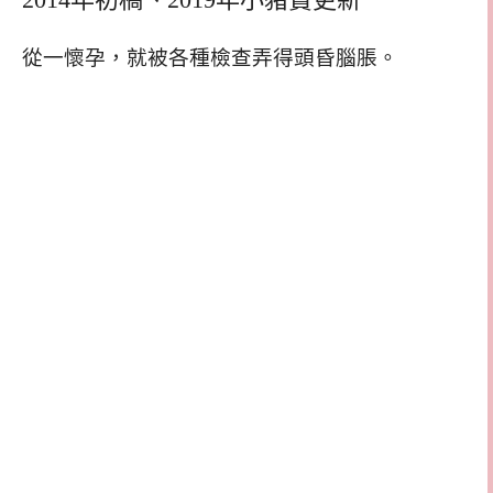
從一懷孕，就被各種檢查弄得頭昏腦脹。