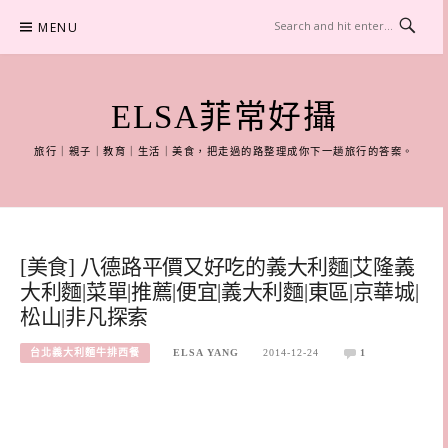
Skip
MENU
to
content
ELSA菲常好攝
旅行｜親子｜教育｜生活｜美食，把走過的路整理成你下一趟旅行的答案。
[美食] 八德路平價又好吃的義大利麵|艾隆義
大利麵|菜單|推薦|便宜|義大利麵|東區|京華城|
松山|非凡探索
台北義大利麵牛排西餐
ELSA YANG
2014-12-24
1