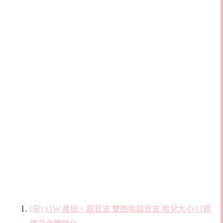
[孕] 11W 產檢。超音波 雙胞胎超音波 胎兒大小|11週