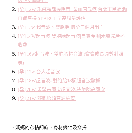
懷孕身體變化
[孕] 12W 禾馨頸部透明帶+母血唐氏症|台北市民補助|
自費產檢|SEARCH早產風險評估
[孕] 13w 超音波、雙胞胎 懷孕三個月出血
[孕] 14W超音波-雙胞胎超音波|自費產檢|禾馨婦產科
收費
[孕] 16w超音波、雙胞胎超音波 (寶寶成長週數對照
表)
[孕] 17w 台大超音波
[孕] 18W超音波- 雙胞胎18週超音波數據
[孕] 20W 禾馨高層次超音波-雙胞胎高層次
[孕] 21W 雙胞胎超音波檢查
二、媽媽的心情記錄、身材變化及穿搭