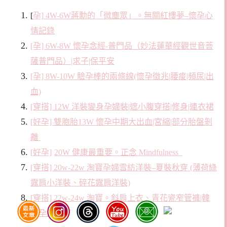
[
孕]
4W-6W蔣勳的「微塵眾」。無關紅樓夢–懷孕心
情記錄
[孕] 6W-8W 懷孕念經-普門品（妙法蓮華經觀世音菩
薩普門品）|求子|保平安
[孕] 8W-10W 驗孕棒的兩條線(懷孕徵兆|腰痠|頻尿|出
血)
[穿搭] 12W 洋裝變身孕婦裝|遮小腹穿搭|修身|連衣裙
[好孕] 雙胞胎13W 懷孕中期大出血|宮縮|部分胎盤剝
離
[好孕]
20W 健康最重要。正念 Mindfulness
[穿搭] 20w-22w 淘寶孕婦雪紡洋裝–夏裝秋穿 (薄荷綠
露肩小洋裝、碎花露肩洋裝)
[穿搭] 22w-24w 淘寶。斜肩上衣、青花瓷窄管褲|韓
系孕婦裝