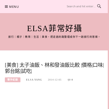
Skip
MENU
to
content
ELSA菲常好攝
旅行｜親子｜教育｜生活｜美食，把走過的路整理成你下一趟旅行的答案。
[美食] 太子油飯、林和發油飯比較 |價格|口味|
郭台銘|試吃|
懷孕紀錄
ELSA YANG
2014-12-05
0