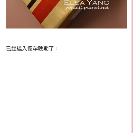
已經邁入懷孕晚期了，