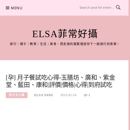
Skip
MENU
to
content
ELSA菲常好攝
旅行｜親子｜教育｜生活｜美食，把走過的路整理成你下一趟旅行的答案。
[孕] 月子餐試吃心得-玉膳坊、廣和、紫金
堂、藍田、康和|評價|價格|心得|到府試吃
月子大小事
ELSA YANG
2015-01-16
1