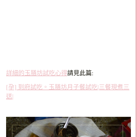
詳細的玉膳坊試吃心得
請見此篇:
[孕] 到府試吃。玉膳坊月子餐試吃|三餐現煮三
送|