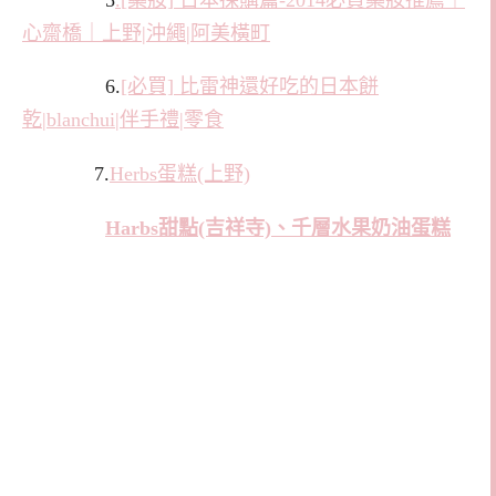
心齋橋｜上野|沖繩|阿美橫町
6.
[必買] 比雷神還好吃的日本餅
乾|blanchui|伴手禮|零食
7.
Herbs蛋糕(上野)
Harbs甜點(吉祥寺)、千層水果奶油蛋糕