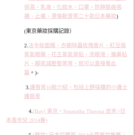
保濕、乳液、化妝水、口罩、防靜脈曲張
襪、止癢、燙傷軟膏等二十款日本藥妝
)
(東京藥妝採購記錄）
2.
法令紋面膜、衣櫥除蟲玫瑰香片、紅豆版
蒸氣眼膜、花王蒸氣背貼、洗眼液、擴鼻貼
片、腳底減壓墊等等，就可以直接看此
篇
。)-
3.
護唇膏10款介紹，包括上野採購的小護士
護唇膏
4.
[Buy] 東京。Smanatha Thavasa 皮夾 (日
本香奈兒 2014春)
5
.[藥妝] 日本採購篇-2014必買藥妝推薦｜