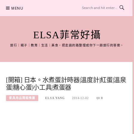
Skip
MENU
to
content
ELSA菲常好攝
旅行｜親子｜教育｜生活｜美食，把走過的路整理成你下一趟旅行的答案。
[開箱] 日本。水煮蛋計時器|溫度計|紅蛋|溫泉
蛋|糖心蛋|小工具|煮蛋器
家具用品開箱推薦
ELSA YANG
2014-12-02
0