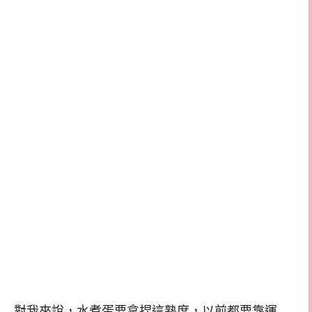
對我來說，水煮蛋要拿捏這熟度，以前都要靠運