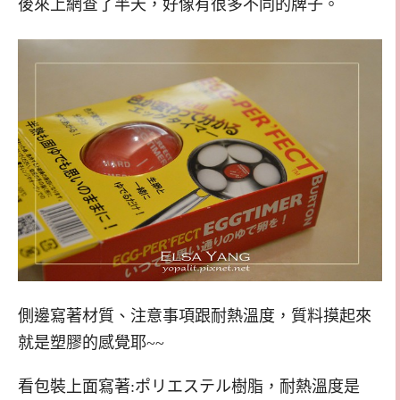
後來上網查了半天，好像有很多不同的牌子。
側邊寫著材質、注意事項跟耐熱溫度，質料摸起來
就是塑膠的感覺耶~~
看包裝上面寫著:ポリエステル樹脂，耐熱溫度是