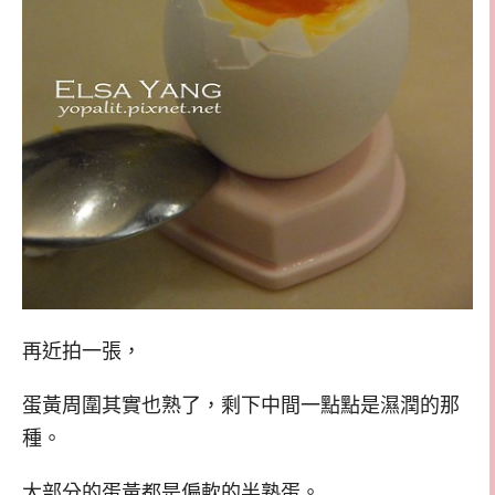
再近拍一張，
蛋黃周圍其實也熟了，剩下中間一點點是濕潤的那
種。
大部分的蛋黃都是偏軟的半熟蛋。