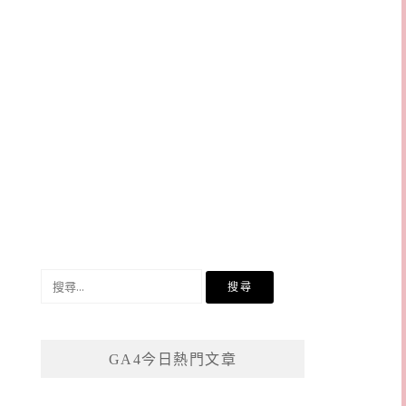
搜
尋
關
鍵
GA4今日熱門文章
字: