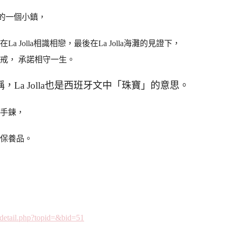
哥的一個小鎮，
Jolla相識相戀，最後在La Jolla海灘的見證下，
戒， 承諾相守一生。
稱，La Jolla也是西班牙文中「珠寶」的意思。
手鍊，
保養品。
_detail.php?topid=&bid=51