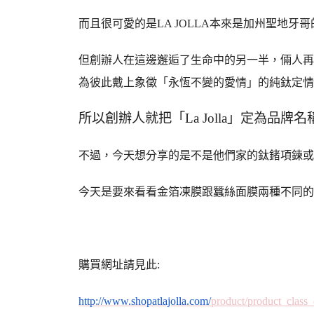
而且很可愛的是LA JOLLA本來是加州聖地牙
但創辦人在這邊邂逅了生命中的另一半，倆人再在La 
為彼此戴上象徵「永恆不變的愛情」的純鈦定情
所以創辦人就把「La Jolla」定為品牌名
不過，今天想分享的是不是他們家的鈦鍺項鍊或
今天是要來看看金箔凍膜跟蠶絲面膜兩種不同的
購買網址請見此:
http://www.shopatlajolla.com/
product/product_class