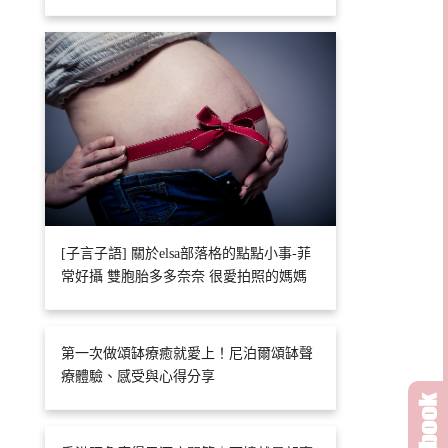
[子言子語] 關於elsa部落格的點點小事-菲
常好攝 雙胞胎多多奈奈 很愛拍照的媽媽
第一次做頌缽療癒就愛上！尼泊爾頌缽聲
療體驗、感受與心得分享