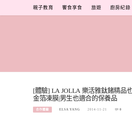
Skip
親子教育
饗食享食
旅遊
廚房紀錄
to
content
[體驗] LA JOLLA 樂活雅鈦
金箔凍膜|男生也適合的保養品
ELSA YANG
2014-11-21
0
合作體驗