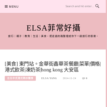
Skip
MENU
to
content
ELSA菲常好攝
旅行｜親子｜教育｜生活｜美食，把走過的路整理成你下一趟旅行的答案。
[美食] 東門站。金華街鑫華茶餐廳|菜單|價格|
港式飲茶|凍奶茶|hong kong 大安區
台北中式港式熱炒麵食
ELSA YANG
2014-11-24
0